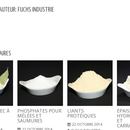
'AUTEUR: FUCHS INDUSTRIE
AIRES
EC À
PHOSPHATES POUR
LIANTS
EPAI
MÉLÉES ET
PROTÉIQUES
HYDR
SAUMURES
ET
22 OCTOBRE 2014
CARR
14
22 OCTOBRE 2014