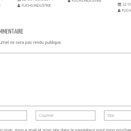
FUCHS INDUSTRIE
22 O
E
FUCHS INDUSTRIE
FUCH
OMMENTAIRE
rriel ne sera pas rendu publique.
on nom, mon e-mail et mon site dans le navigateur pour mon procha