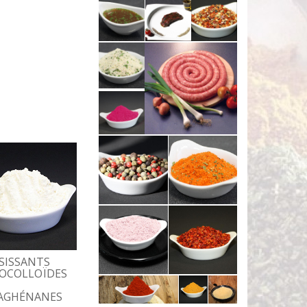
SSISSANTS
ACIDE ORGANIQUE
ADDITIFS, LIANTS
OCOLLOÏDES
ET ANTIOXYGÈNE
POUR CUTTERAGE
ET ANTIOXYGÈNES
22 OCTOBRE 2014
AGHÉNANES
22 OCTOBRE 2014