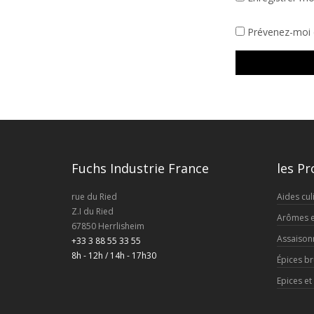
Prévenez-moi d
Fuchs Industrie France
les Pr
rue du Ried
Aides cul
Z.I du Ried
Arômes et
67850 Herrlisheim
Assaison
+33 3 88 55 33 55
8h - 12h / 14h - 17h30
Épices br
Epices e