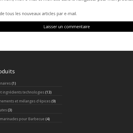
e tous les nouveaux articles par e-mail.
oduits
inaires
(1)
 ingrédients technologies
(13)
nements et mélanges d'épices
(9)
utes
(3)
t marinades pour Barbecue
(4)