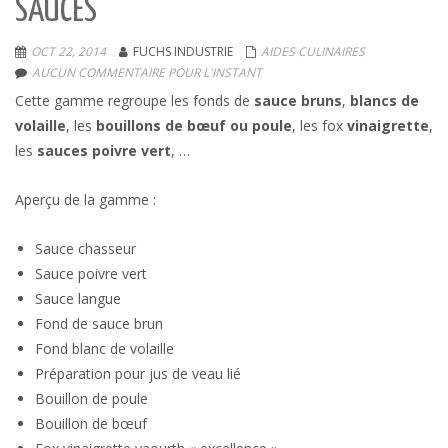
SAUCES
OCT 22, 2014
FUCHS INDUSTRIE
AIDES CULINAIRES
AUCUN COMMENTAIRE POUR L'INSTANT
Cette gamme regroupe les fonds de
sauce bruns
,
blancs de
volaille
, les
bouillons de bœuf ou poule
, les fox
vinaigrette
,
les
sauces
poivre
vert
, …
Aperçu de la gamme :
Sauce chasseur
Sauce poivre vert
Sauce langue
Fond de sauce brun
Fond blanc de volaille
Préparation pour jus de veau lié
Bouillon de poule
Bouillon de bœuf