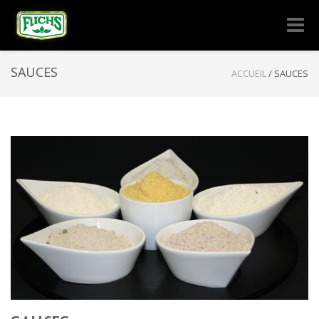
Naviga
-
bascul
SAUCES
ACCUEIL
/
SAUCES