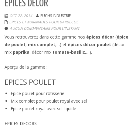
EPICES DÉCOR
OCT 22, 2014
FUCHS INDUSTRIE
EPICES ET MARINADES POUR BARBECUE
AUCUN COMMENTAIRE POUR L'INSTANT
Vous retrouverez dans cette gamme nos
épices décor
(
épice
de poulet
,
mix complet
,…) et
épices décor poulet
(décor
mix
paprika
, décor mix
tomate-basilic
,…).
Aperçu de la gamme :
EPICES POULET
Epice poulet pour rôtisserie
Mix complet pour poulet royal
avec sel
Epice poulet royal avec
sel liquide
EPICES DECORS