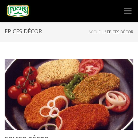
Naviga
-
bascul
EPICES DÉCOR
ACCUEIL
/
EPICES DÉCOR